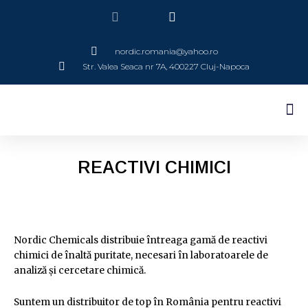
Caută
Skip
Caută
to
content
nordic.romania@yahoo.ro
Str. Valea Seaca nr 7A, 400227 Cluj-Napoca
M
REACTIVI CHIMICI
Nordic Chemicals distribuie întreaga gamă de reactivi
chimici de înaltă puritate, necesari în laboratoarele de
analiză și cercetare chimică.
Suntem un distribuitor de top în România pentru reactivi